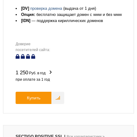
[DV]
проверка домена
(выдача от 1 дня)
Опция:
бесплатно защищает домен с www и без www
[IDN]
— поддержка кириллических доменов
Доверие
посетителей сайта:
1 250
Руб. в год
при оплате за
1
год
Купить
SECTIGO POSITIVE SSL
|
Все характеристики
>