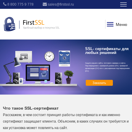
8 800 775 9 778
sales@firstssl.ru
Меню
SSL- сертификаты для
любых решений
Защита вашего сайта, почтового сервера и софта.
Подтверждение с проверкой домена (DV), проверкой
организации (OV) или с расширенным подтверждением
(EV).
Заказать
Что такое SSL-сертификат
Расскажем, в чем состоит принцип работы сертификата и как именно
сертификат защищает клиента. Объясним, в каких случаях он требуется и
как установка может повлиять на сайт.