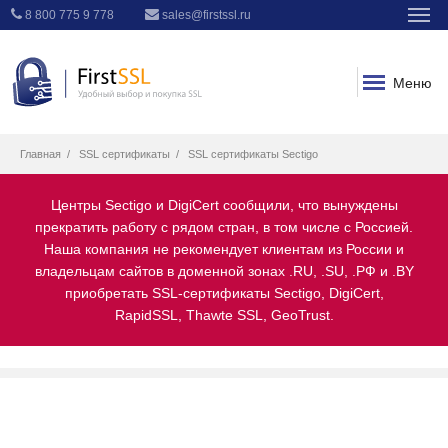
8 800 775 9 778
sales@firstssl.ru
Меню
Главная
SSL сертификаты
SSL сертификаты Sectigo
Центры Sectigo и DigiCert сообщили, что вынуждены
прекратить работу с рядом стран, в том числе с Россией.
Наша компания не рекомендует клиентам из России и
владельцам сайтов в доменной зонах .RU, .SU, .РФ и .BY
приобретать SSL-сертификаты Sectigo, DigiCert,
RapidSSL, Thawte SSL, GeoTrust.