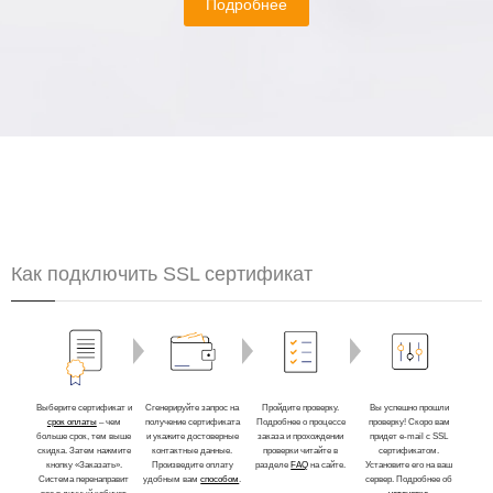
Подробнее
Как подключить SSL сертификат
Выберите сертификат и
Сгенерируйте запрос на
Пройдите проверку.
Вы успешно прошли
срок оплаты
– чем
получение сертификата
Подробнее о процессе
проверку! Скоро вам
больше срок, тем выше
и укажите достоверные
заказа и прохождении
придет e-mail с SSL
скидка. Затем нажмите
контактные данные.
проверки читайте в
сертификатом.
кнопку «Заказать».
Произведите оплату
разделе
FAQ
на сайте.
Установите его на ваш
Система перенаправит
удобным вам
способом
.
сервер. Подробнее об
вас в личный кабинет
установке
.