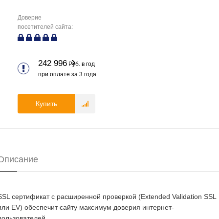
Доверие
посетителей сайта:
242 996
Руб. в год
при оплате за
3
года
Купить
Описание
SSL сертификат с расширенной проверкой (Extended Validation SSL
или EV) обеспечит сайту максимум доверия интернет-
пользователей.