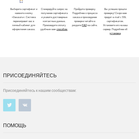
Выберите сертификат и
Сгенерируйте запрос на
Пройдите проверку.
Вы успешно прошли
нажмите кнопку
получение сертификата
Подробнее о процессе
проверку! Скоро вам
«Заказать». Система
и укажите достоверные
заказа и прохождении
придет e-mail с SSL
перенаправит вас в
контактные данные.
проверки читайте в
сертификатом.
личный кабинет для
Произведите оплату
разделе
FAQ
на сайте.
Установите его на ваш
оформления заказа.
удобным вам
способом
.
сервер. Подробнее об
установке
.
ПРИСОЕДИНЯЙТЕСЬ
Присоединяйтесь к нашим сообществам:
ПОМОЩЬ