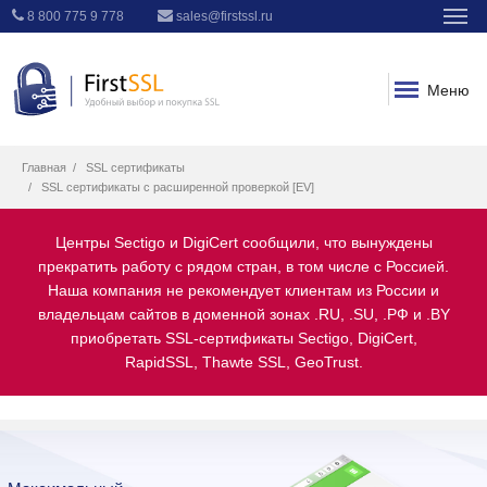
8 800 775 9 778
sales@firstssl.ru
Меню
Главная
SSL сертификаты
SSL сертификаты с расширенной проверкой [EV]
Центры Sectigo и DigiCert сообщили, что вынуждены
прекратить работу с рядом стран, в том числе с Россией.
Наша компания не рекомендует клиентам из России и
владельцам сайтов в доменной зонах .RU, .SU, .РФ и .BY
приобретать SSL-сертификаты Sectigo, DigiCert,
RapidSSL, Thawte SSL, GeoTrust.