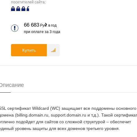
посетителей сайта:
66 683
Руб. в год
при оплате за
3
года
Купить
Описание
SSL сертификат Wildcard (WC) защищает все поддомены основного
домена (billing.domain.ru, support.domain.ru и т.д.). Такой сертифика
отлично подойдет для сайтов со сложной структурой – обеспечит
единый уровень защиты для всех доменов третьего уровня.