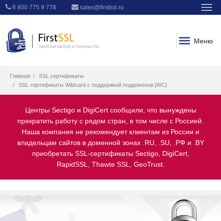
8 800 775 9 778
sales@firstssl.ru
Меню
Главная
SSL сертификаты
SSL сертификаты Wildcard с поддержкой поддоменов [WC]
Центры Sectigo и DigiCert сообщили, что вынуждены
прекратить работу с рядом стран, в том числе с Россией.
Наша компания не рекомендует клиентам из России и
владельцам сайтов в доменной зонах .RU, .SU, .РФ и .BY
приобретать SSL-сертификаты Sectigo, DigiCert,
RapidSSL, Thawte SSL, GeoTrust.