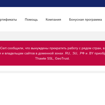
ертификаты
Помощь
Компания
Бонусная программа
iCert сообщили, что вынуждены прекратить работу с рядом стран, в
и владельцам сайтов в доменной зонах .RU, .SU, .РФ и .BY приобре
Thawte SSL, GeoTrust.