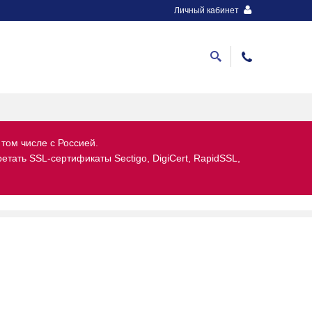
Личный кабинет
 том числе с Россией.
тать SSL-сертификаты Sectigo, DigiCert, RapidSSL,