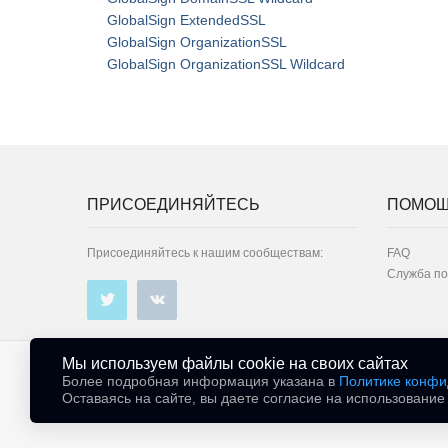
GlobalSign ExtendedSSL
GlobalSign OrganizationSSL
GlobalSign OrganizationSSL Wildcard
ПРИСОЕДИНЯЙТЕСЬ
ПОМО
Присоединяйтесь к нашим сообществам:
FAQ
Служба п
Мы используем файлы cookie на своих сайтах
2026. АО «Облако»
Позвон
Более подробная информация указана в
Политике конфи
карта сайта >
все кон
Оставаясь на сайте, вы даете согласие на использование