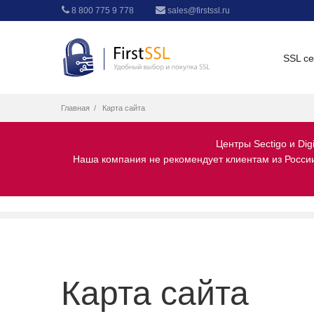
8 800 775 9 778
sales@firstssl.ru
SSL с
Главная
Карта сайта
Центры Sectigo и Dig
Наша компания не рекомендует клиентам из России 
Карта сайта