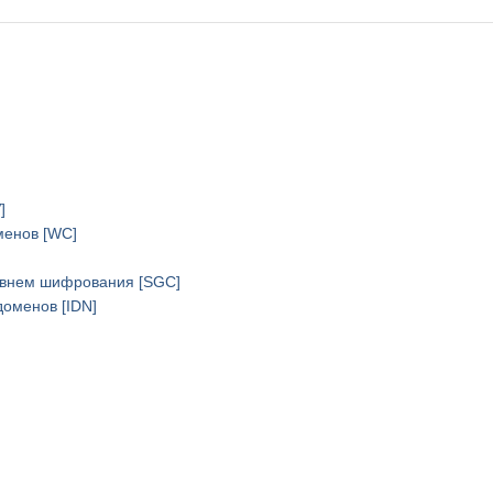
]
менов [WC]
овнем шифрования [SGC]
оменов [IDN]