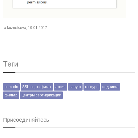
a.kuznetsova
,
19.01.2017
Теги
comodo
SSL-сертификат
акция
запуск
конкурс
подписка
фильтр
центры сертификации
Присоединяйтесь