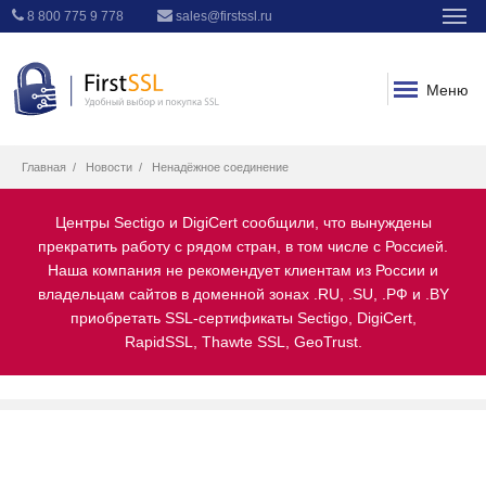
8 800 775 9 778
sales@firstssl.ru
Меню
Главная
Новости
Ненадёжное соединение
Центры Sectigo и DigiCert сообщили, что вынуждены
прекратить работу с рядом стран, в том числе с Россией.
Наша компания не рекомендует клиентам из России и
владельцам сайтов в доменной зонах .RU, .SU, .РФ и .BY
приобретать SSL-сертификаты Sectigo, DigiCert,
RapidSSL, Thawte SSL, GeoTrust.