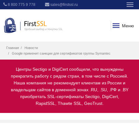
8 800 775 9 778
sales@firstssl.ru
Меню
Главная
Новости
Google применит санкции для сертификатов группы Symantec
Центры Sectigo и DigiCert сообщили, что вынуждены
прекратить работу с рядом стран, в том числе с Россией.
Наша компания не рекомендует клиентам из России и
владельцам сайтов в доменной зонах .RU, .SU, .РФ и .BY
приобретать SSL-сертификаты Sectigo, DigiCert,
RapidSSL, Thawte SSL, GeoTrust.