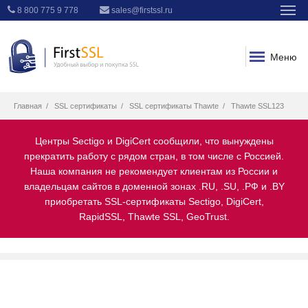
8 800 775 9 778
sales@firstssl.ru
Меню
Главная
SSL сертификаты
SSL сертификаты Thawte
Thawte SSL123
Центры Sectigo и DigiCert сообщили, что вынуждены
прекратить работу с рядом стран, в том числе с Россией.
Наша компания не рекомендует клиентам из России и
владельцам сайтов в доменной зонах .RU, .SU, .РФ и .BY
приобретать SSL-сертификаты Sectigo, DigiCert,
RapidSSL, Thawte SSL, GeoTrust.