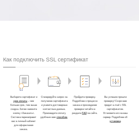
Как подключить SSL сертификат
Выберите сертификат и
Сгенерируйте запрос на
Пройдите проверку.
Вы успешно прошли
срок оплаты
– чем
получение сертификата
Подробнее о процессе
проверку! Скоро вам
больше срок, тем выше
и укажите достоверные
заказа и прохождении
придет e-mail с SSL
скидка. Затем нажмите
контактные данные.
проверки читайте в
сертификатом.
кнопку «Заказать».
Произведите оплату
разделе
FAQ
на сайте.
Установите его на ваш
Система перенаправит
удобным вам
способом
.
сервер. Подробнее об
вас в личный кабинет
установке
.
для оформления
заказа.