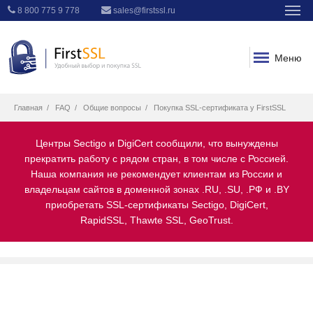
8 800 775 9 778
sales@firstssl.ru
Меню
Главная
FAQ
Общие вопросы
Покупка SSL-сертификата у FirstSSL
Центры Sectigo и DigiCert сообщили, что вынуждены
прекратить работу с рядом стран, в том числе с Россией.
Наша компания не рекомендует клиентам из России и
владельцам сайтов в доменной зонах .RU, .SU, .РФ и .BY
приобретать SSL-сертификаты Sectigo, DigiCert,
RapidSSL, Thawte SSL, GeoTrust.