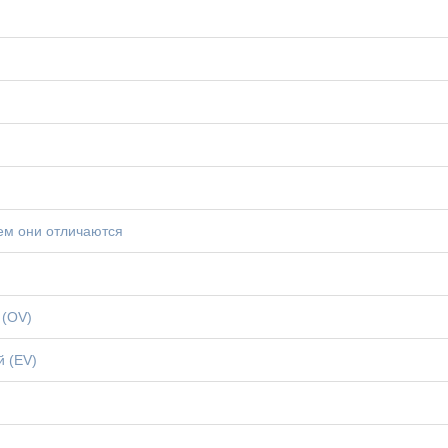
ем они отличаются
 (OV)
й (EV)