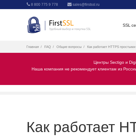
8 800 775 9 778
sales@firstssl.ru
SSL с
Главная
FAQ
Общие вопросы
Как работает HTTPS простыми
Центры Sectigo и Dig
Наша компания не рекомендует клиентам из России 
Как работает H