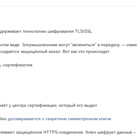
ддерживает технологию шифрования TLS/SSL.
том виде. Злоумышленники могут “вклиниться” в передачу — изме
оздаётся защищённый канал. Вот как это происходит:
SL-сертификатом
аёт у центра сертификации, который его выдал
айно
договариваются о секретном симметричном ключе
навливают защищённое HTTPS-соединение. Ключ шифрует данные –