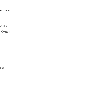
ются о
 2017
ы будут
м в