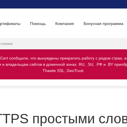
ертификаты
Помощь
Компания
Бонусная программа
 словами
iCert сообщили, что вынуждены прекратить работу с рядом стран, в
и владельцам сайтов в доменной зонах .RU, .SU, .РФ и .BY приобре
Thawte SSL, GeoTrust.
TTPS простыми сло