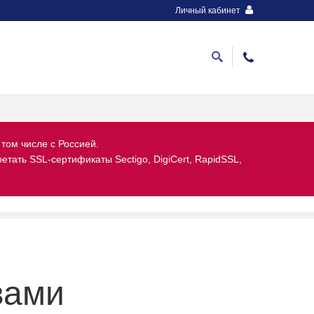
Личный кабинет
 том числе с Россией.
тать SSL-сертификаты Sectigo, DigiCert, RapidSSL,
вами