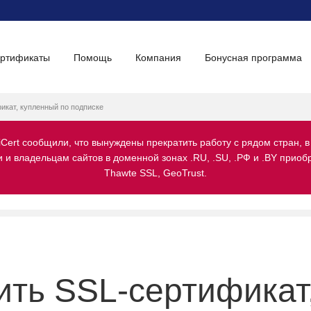
ертификаты
Помощь
Компания
Бонусная программа
икат, купленный по подписке
iCert сообщили, что вынуждены прекратить работу с рядом стран, в
и владельцам сайтов в доменной зонах .RU, .SU, .РФ и .BY приобре
Thawte SSL, GeoTrust.
ить SSL-сертификат