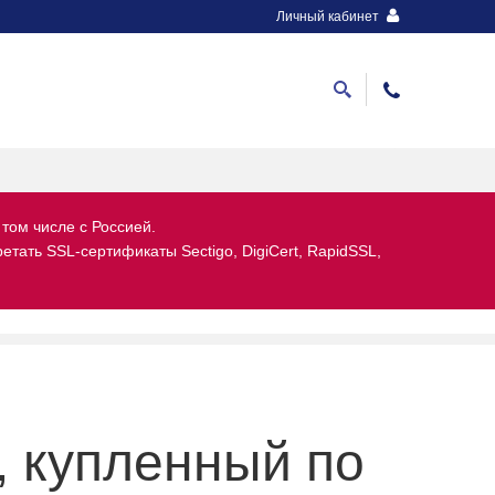
Личный кабинет
 том числе с Россией.
тать SSL-сертификаты Sectigo, DigiCert, RapidSSL,
, купленный по