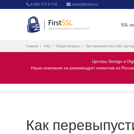
8 800 775 9 778
sales@firstssl.ru
SSL с
Главная
FAQ
Общие вопросы
Как перевыпустить SSL-сертиф
Центры Sectigo и Dig
Наша компания не рекомендует клиентам из России 
Как перевыпуст